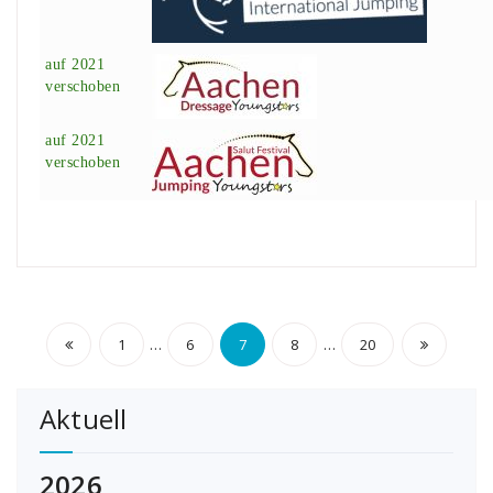
auf 2021
verschoben
auf 2021
verschoben
Seitennummerierung
…
…
1
6
7
8
20
der
Aktuell
Beiträge
2026